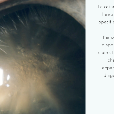
La cata
liée 
opacifie
Par c
dispo
claire.
ch
appar
d'âg