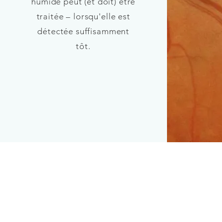
humide peut (et doit) être
traitée – lorsqu'elle est
détectée suffisamment
tôt.
Contact
Contact & heures de
consulta
consultation Sion
Clinique ophtalmologique
Cliniqu
Vista Alpina
Vista Al