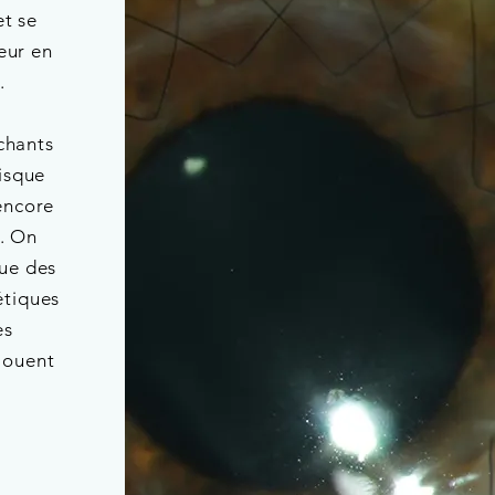
t se
eur en
.
chants
risque
encore
s. On
ue des
étiques
es
jouent