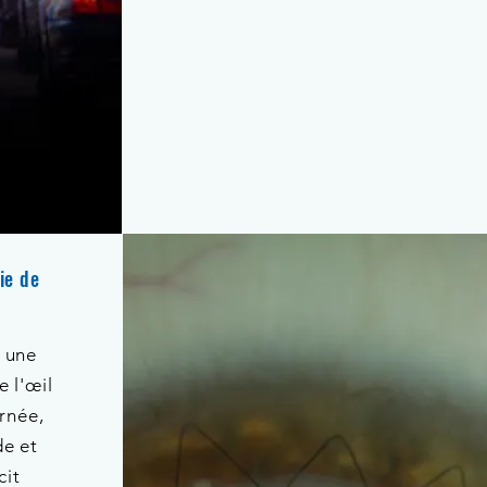
ie de
 une
e l'œil
ornée,
e et
cit