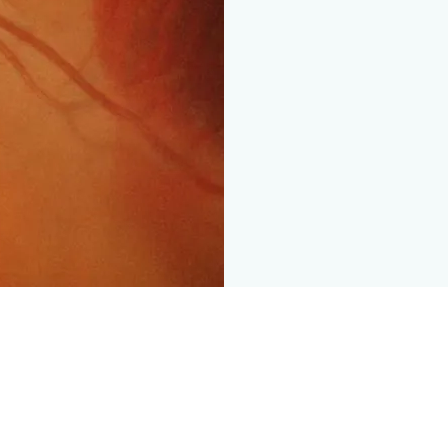
 & heures de
Contact & heures de
tion Sierre
consultation Brigue
e ophtalmologique
Clinique ophtalmolog
pina
Vista Alpina