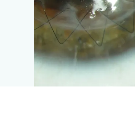
Contact & heures de
consultation Viège
ique
Clinique ophtalmologique
Vista Alpina