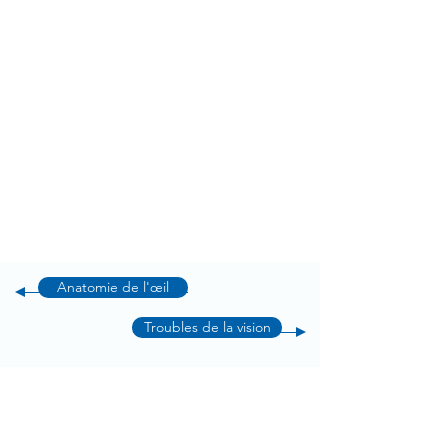
Anatomie de l'œil
Troubles de la vision
Contact & heures de consultation Sion
Clinique ophtalmologique