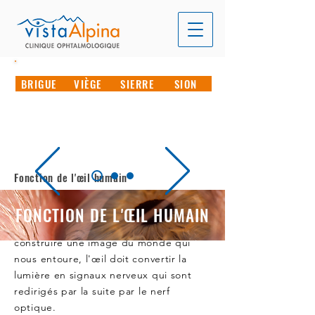
RÉSERVEZ VOTRE RENDEZ-VOUS EN LIGNE
BRIGUE
VIÈGE
SIERRE
SION
CONTACTEZ-NOUS PAR TÉLÉPHONE
T. 027 946 70 00
Fonction de l'œil humain
Parmi nos six sens, la « vue »
FONCTION DE L'ŒIL HUMAIN
représente le plus complexe de tous.
Afin que notre cerveau puisse
construire une image du monde qui
nous entoure, l'œil doit convertir la
lumière en signaux nerveux qui sont
redirigés par la suite par le nerf
optique.